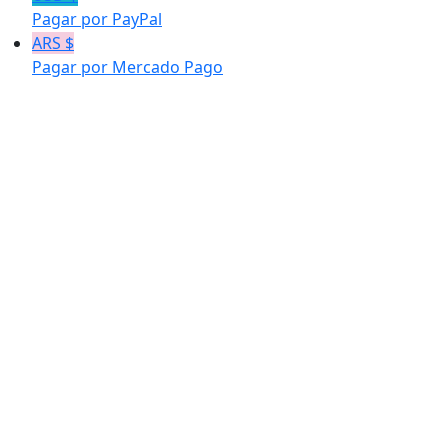
Pagar por PayPal
ARS $
Pagar por Mercado Pago
PLAN SOCIA
Un
Plan Social Media
es un documento en el que se detallan las es
para alcanzar los objetivos de marketing de la empresa.
Traza una
las estrategias dictadas.
ES
IMPRESCINDIBLE! Más en tus inicios en las RR.SS.
LA ESTRUCTURA DE UN PSM:
Analiza tu marca y tu situación actual.
Analiza a tu competencia.
Analiza tu sitio web/tienda online.
Define a tu público objetivo.