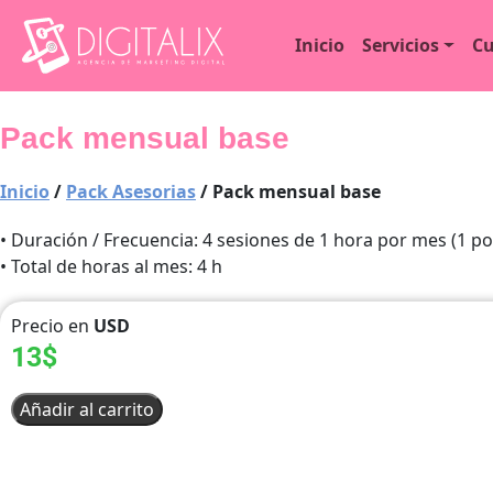
Ir
al
Inicio
Servicios
Cu
contenido
Pack mensual base
Inicio
/
Pack Asesorias
/ Pack mensual base
• Duración / Frecuencia: 4 sesiones de 1 hora por mes (1 p
• Total de horas al mes: 4 h
Precio en
USD
13
$
Pack
Añadir al carrito
mensual
base
cantidad